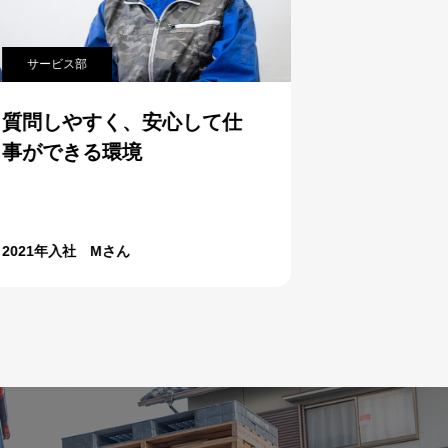
サービス部
サービス部
質問しやすく、安心して仕
苦戦した
事ができる環境
ときの達
2021年入社 Mさん
2000年入社